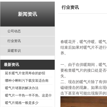
行业资讯
新闻资讯
公司动态
行业资讯
春暖花开，暖气停暖
结束后如果对暖气片不进行保养
采暖常识
养。
最新资讯
一、由于在供暖期间，
要检查暖气片的接口处是否有松
延长暖气片使用寿命的妙招
失。
哪种小蝌蚪污下载安装适合南
二、现在的暖气片除了有供
磕碰撞击的现象。如果出
方？
​暖气片堵塞的解决办法
击下甚至有可能出现裂开的现象
暖气片一半热一半不热。这是什
暖气片规格一般是多少
1